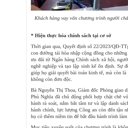
Khách hàng vay vốn chương trình người chấp
* Hiện thực hóa chính sách tại cơ sở
Thời gian qua, Quyết định số 22/2023/QĐ-TTg
con đường tái hòa nhập cộng đồng cho những 
ưu đãi từ Ngân hàng Chính sách xã hội, ngườ
nghề nghiệp và tạo lập sinh kế ổn định. Sự 
giúp họ giải quyết bài toán kinh tế, mà còn l
không còn đơn độc.
Bà Nguyễn Thị Thoa, Giám đốc Phòng giao dị
Phú Nghĩa đã chủ động phối hợp chặt chẽ v
hành rà soát, nắm bắt tâm tư và lập danh sác
hành chính, lực lượng Công an còn đến tận nh
họ có thêm niềm tin để bắt đầu hành trình làm 
Mục tiêu xuyên suốt của chương trình là khô