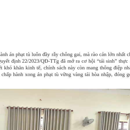
nh án phạt tù luôn đầy rẫy chông gai, mà rào cản lớn nhất c
 Quyết định 22/2023/QĐ-TTg đã mở ra cơ hội “tái sinh” thực
t khó khăn kinh tế, chính sách này còn mang thông điệp n
i chấp hành xong án phạt tù vững vàng tái hòa nhập, đóng g