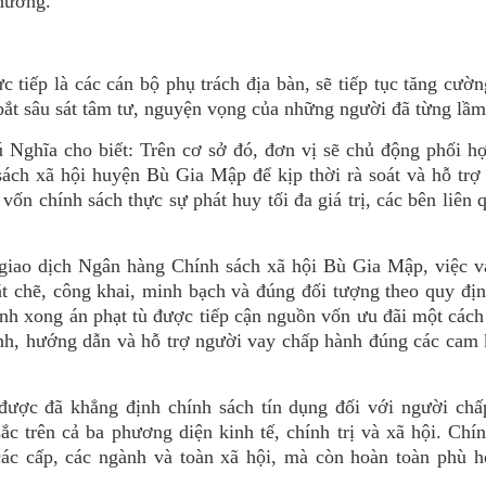
phương.
ực tiếp là các cán bộ phụ trách địa bàn, sẽ tiếp tục tăng cườ
bắt sâu sát tâm tư, nguyện vọng của những người đã từng lầm
ghĩa cho biết: Trên cơ sở đó, đơn vị sẽ chủ động phối hợ
ch xã hội huyện Bù Gia Mập để kịp thời rà soát và hỗ trợ
ốn chính sách thực sự phát huy tối đa giá trị, các bên liên 
iao dịch Ngân hàng Chính sách xã hội Bù Gia Mập, việc v
ặt chẽ, công khai, minh bạch và đúng đối tượng theo quy đị
ành xong án phạt tù được tiếp cận nguồn vốn ưu đãi một các
h, hướng dẫn và hỗ trợ người vay chấp hành đúng các cam 
được đã khẳng định chính sách tín dụng đối với người chấ
c trên cả ba phương diện kinh tế, chính trị và xã hội. Chí
ác cấp, các ngành và toàn xã hội, mà còn hoàn toàn phù h