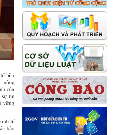
 tế bền
c nông
inh của
 sự tin
iữ vững
kinh tế
tác bảo