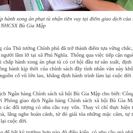
 hành xong án phạt tù nhận tiền vay tại điểm giao dịch củ
NHCSX Bù Gia Mập
 của Thủ tướng Chính phủ đã trở thành điểm tựa vững chắc
người lầm lỡ tại xã Phú Nghĩa. Thông qua việc tiếp cận ng
i chấp hành xong án phạt tù có cơ hội đầu tư sản xuất, địn
đồng hành kịp thời của chính sách đầy tính nhân văn này kh
à nguồn cổ vũ lớn lao, khẳng định hành trình làm lại cuộc đời
ch Ngân hàng Chính sách xã hội Bù Gia Mập cho biết: Công
ới Phòng giao dịch Ngân hàng Chính sách xã hội Bù Gia Mậ
h các đối tượng có nhu cầu vay vốn. Thay vì chỉ thực hiện 
à, lắng nghe hoàn cảnh, từ đó giải tỏa những mặc cảm, tự t
lại cuộc đời.
ng để bất kỳ trường hợp nào đủ điều kiện, có nhu cầu mà ph