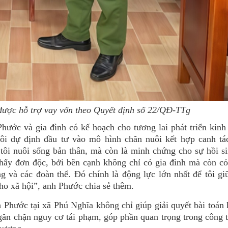
ược hỗ trợ vay vốn theo Quyết định số 22/QĐ-TTg
hước và gia đình có kế hoạch cho tương lai phát triển kinh
 tôi dự định đầu tư vào mô hình chăn nuôi kết hợp canh tá
 tôi nuôi sống bản thân, mà còn là minh chứng cho sự hồi s
hấy đơn độc, bởi bên cạnh không chỉ có gia đình mà còn có
 và các đoàn thể. Đó chính là động lực lớn nhất để tôi g
cho xã hội”, anh Phước chia sẻ thêm.
Phước tại xã Phú Nghĩa không chỉ giúp giải quyết bài toán 
 ngăn chặn nguy cơ tái phạm, góp phần quan trọng trong công 