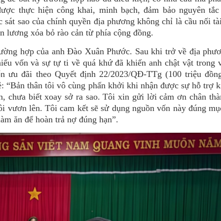
 được thực hiện công khai, minh bạch, đảm bảo nguyên tắc
 sát sao của chính quyền địa phương không chỉ là cầu nối tà
àn lương xóa bỏ rào cản từ phía cộng đồng.
trường hợp của anh Đào Xuân Phước. Sau khi trở về địa phư
iếu vốn và sự tự ti về quá khứ đã khiến anh chật vật trong 
ốn ưu đãi theo Quyết định 22/2023/QĐ-TTg (100 triệu đồng
 “Bản thân tôi vô cùng phấn khởi khi nhận được sự hỗ trợ k
 chưa biết xoay sở ra sao. Tôi xin gửi lời cảm ơn chân th
ôi vươn lên. Tôi cam kết sẽ sử dụng nguồn vốn này đúng mụ
c làm ăn để hoàn trả nợ đúng hạn”.