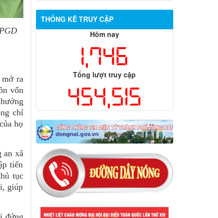
THỐNG KÊ TRUY CẬP
a PGD
Hôm nay
1,746
Tổng lượt truy cập
, mở ra
454,515
uồn vốn
h hướng
ông chỉ
 của họ
 an xã
p tiến
thủ tục
i, giúp
ải đứng