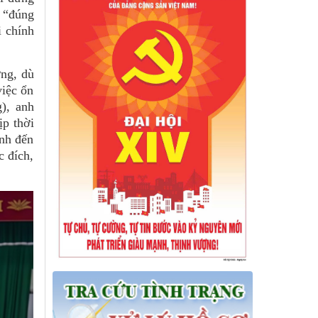
 “đúng
i chính
ơng, dù
việc ổn
), anh
ịp thời
ành đến
c đích,