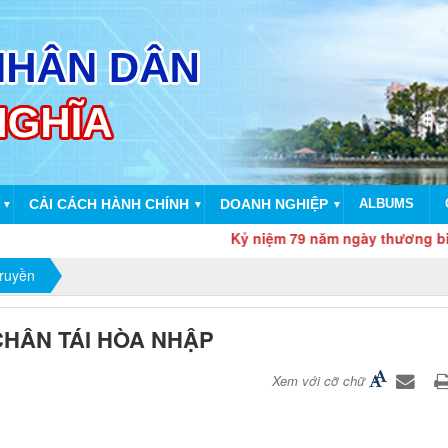
CẢI CÁCH HÀNH CHÍNH
DOANH NGHIỆP
ALBUMS
▼
▼
▼
Kỷ niệm 79 năm ngày thương binh liệt sĩ (27/7/
truyền
HÂN TÁI HÒA NHẬP
Xem với cỡ chữ