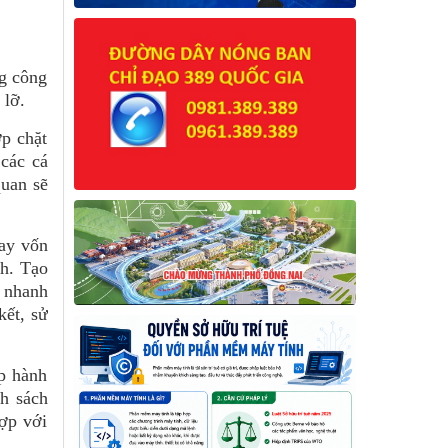
ng công
 lỡ.
p chặt
 các cá
quan sẽ
ay vốn
nh. Tạo
h nhanh
kết, sử
p hành
nh sách
ợp với