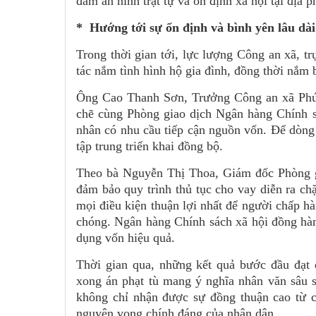
đảm an ninh trật tự và ổn định xã hội tại địa 
* Hướng tới sự ổn định và bình yên lâu dài
Trong thời gian tới, lực lượng Công an xã, tr
tác nắm tình hình hộ gia đình, đồng thời nắm 
Ông Cao Thanh Sơn, Trưởng Công an xã Phú N
chẽ cùng Phòng giao dịch Ngân hàng Chính sá
nhân có nhu cầu tiếp cận nguồn vốn. Để dòng v
tập trung triển khai đồng bộ.
Theo bà Nguyễn Thị Thoa, Giám đốc Phòng g
đảm bảo quy trình thủ tục cho vay diễn ra ch
mọi điều kiện thuận lợi nhất để người chấp h
chóng. Ngân hàng Chính sách xã hội đồng hàn
dụng vốn hiệu quả.
Thời gian qua, những kết quả bước đầu đạt 
xong án phạt tù mang ý nghĩa nhân văn sâu sắ
không chỉ nhận được sự đồng thuận cao từ c
nguyện vọng chính đáng của nhân dân.