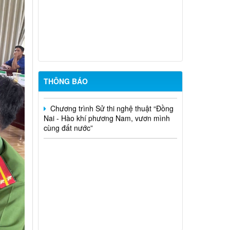
hộ nông nghiệp, lâm nghiệp, ngư nghiệp
có mức sống trung bình trên địa bàn xã
Phú Nghĩa đợt 6 năm 2026
Thông báo gia hạn thời gian nhận tác
phẩm tham dự Cuộc thi và Triển lãm Mỹ
thuật ứng dụng toàn quốc Lần thứ 6
THÔNG BÁO
Chương trình Sử thi nghệ thuật “Đồng
Nai - Hào khí phương Nam, vươn mình
cùng đất nước”