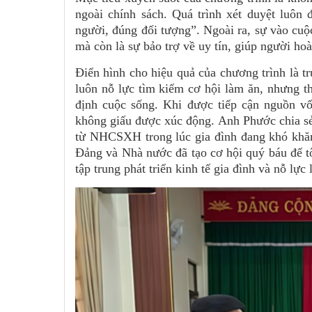
ngoài chính sách. Quá trình xét duyệt luôn
người, đúng đối tượng”. Ngoài ra, sự vào cuộc
mà còn là sự bảo trợ về uy tín, giúp người ho
Điển hình cho hiệu quả của chương trình là 
luôn nỗ lực tìm kiếm cơ hội làm ăn, nhưng th
định cuộc sống. Khi được tiếp cận nguồn v
không giấu được xúc động. Anh Phước chia sẻ:
từ NHCSXH trong lúc gia đình đang khó khăn,
Đảng và Nhà nước đã tạo cơ hội quý báu để t
tập trung phát triển kinh tế gia đình và nỗ lự