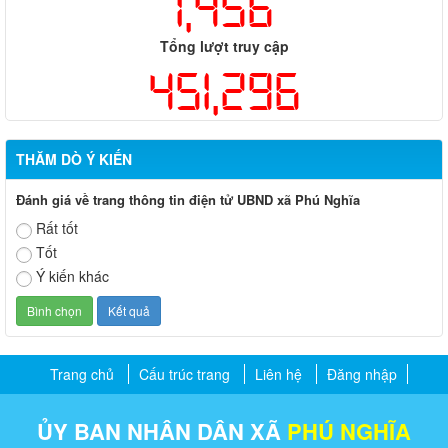
1,456
Tổng lượt truy cập
451,296
THĂM DÒ Ý KIẾN
Đánh giá về trang thông tin điện tử UBND xã Phú Nghĩa
Rất tốt
Tốt
Ý kiến khác
Trang chủ
Cấu trúc trang
Liên hệ
Đăng nhập
ỦY BAN NHÂN DÂN XÃ
PHÚ NGHĨA