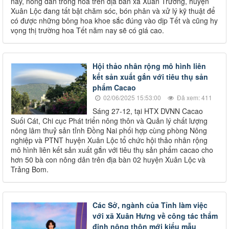
này, nông dân trồng hoa trên địa bàn xã Xuân Trường, huyện
Xuân Lộc đang tất bật chăm sóc, bón phân và xử lý kỹ thuật để
có được những bông hoa khoe sắc đúng vào dịp Tết và cũng hy
vọng thị trường hoa Tết năm nay sẽ có giá cao.
Hội thảo nhân rộng mô hình liên
kết sản xuất gắn với tiêu thụ sản
phẩm Cacao
02/06/2025 15:53:00
Đã xem: 411
Sáng 27-12, tại HTX DVNN Cacao
Suối Cát, Chi cục Phát triển nông thôn và Quản lý chất lượng
nông lâm thuỷ sản tỉnh Đồng Nai phối hợp cùng phòng Nông
nghiệp và PTNT huyện Xuân Lộc tổ chức hội thảo nhân rộng
mô hình liên kết sản xuất gắn với tiêu thụ sản phẩm cacao cho
hơn 50 bà con nông dân trên địa bàn 02 huyện Xuân Lộc và
Trảng Bom.
​Các Sở, ngành của Tỉnh làm việc
với xã Xuân Hưng về công tác thẩm
định nông thôn mới kiểu mẫu