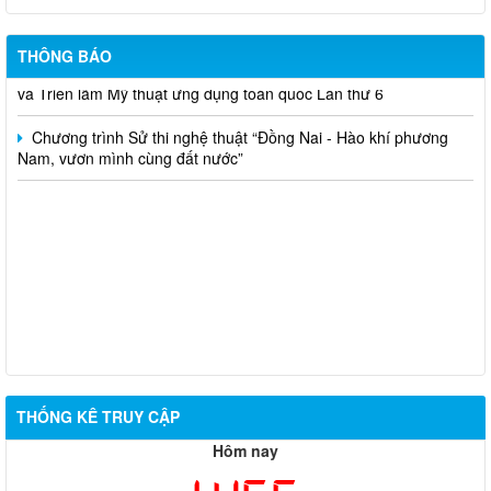
nghiệp, ngư nghiệp có mức sống trung bình trên địa bàn xã Phú
Nghĩa đợt 6 năm 2026
THÔNG BÁO
Thông báo gia hạn thời gian nhận tác phẩm tham dự Cuộc thi
và Triển lãm Mỹ thuật ứng dụng toàn quốc Lần thứ 6
Chương trình Sử thi nghệ thuật “Đồng Nai - Hào khí phương
Nam, vươn mình cùng đất nước”
THỐNG KÊ TRUY CẬP
Hôm nay