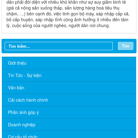
dân phải đối diện với nhiều khó khăn như sự suy giảm kinh tế
(giá cả nông sản xuống thấp, sản lượng hàng hoá tiêu thụ
chậm, …) bên cạnh đó, việc tinh gọn bộ máy, sáp nhập cấp xã,
bỏ cấp huyện, sáp nhập tỉnh cũng ảnh hưởng ít nhiều đến tâm
lý, cuộc sống của người nghèo, người dân nói chung.
Tìm
Giới thiệu
Tin Tức - Sự kiện
Văn bản
Cải cách hành chính
THÔNG BÁO Lịch Tiếp công dân của lãnh đạo xã Phú Nghĩa
Phản ánh góp ý
năm 2026 (TT Đảng ủy, TT.HĐND, Chủ tịch UBND, Tổ Đại biểu
HĐND xã) tháng 01 năm 2026
Doanh nghiệp
101/TB-UBND: THÔNG BÁO Lịch tiếp công dân của Lãnh đạo
Cơ cấu tổ chức