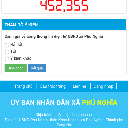
452,355
THĂM DÒ Ý KIẾN
Đánh giá về trang thông tin điện tử UBND xã Phú Nghĩa
Rất tốt
Tốt
Ý kiến khác
Trang chủ
Cấu trúc trang
Liên hệ
Đăng nhập
ỦY BAN NHÂN DÂN XÃ
PHÚ NGHĨA
Chịu trách nhiệm nội dung: xxxxxx
Địa chỉ: UBND Phú Nghĩa, thôn Khắc Khoan, xã Phú Nghĩa, Thành phố
Đồng Nai