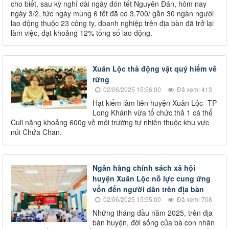
cho biết, sau kỳ nghỉ dài ngày đón tết Nguyên Đán, hôm nay
ngày 3/2, tức ngày mùng 6 tết đã có 3.700/ gần 30 ngàn người
lao động thuộc 23 công ty, doanh nghiệp trên địa bàn đã trở lại
làm việc, đạt khoảng 12% tổng số lao động.
Xuân Lộc thả động vật quý hiếm về
rừng
02/06/2025 15:56:00
Đã xem: 413
Hạt kiểm lâm liên huyện Xuân Lộc- TP
Long Khánh vừa tổ chức thả 1 cá thể
Culi nặng khoảng 600g về môi trường tự nhiên thuộc khu vực
núi Chứa Chan.
Ngân hàng chính sách xã hội
huyện Xuân Lộc nỗ lực cung ứng
vốn đến người dân trên địa bàn
02/06/2025 15:55:00
Đã xem: 708
Những tháng đầu năm 2025, trên địa
bàn huyện, đời sống của bà con nhân