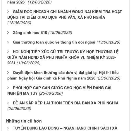
(12/06/2026)
năm 2026”
GIÁM ĐỐC NHCSXH CHI NHÁNH ĐỒNG NAI KIỂM TRA HOẠT
ĐỘNG TẠI ĐIỂM GIAO DỊCH PHÚ VĂN, XÃ PHÚ NGHĨA
(18/06/2026)
(19/06/2026)
Xăng sinh học E10
(19/06/2026)
Giải thưởng toàn quốc về thông tin đối ngoại
HỘI NGHỊ TIẾP XÚC CỬ TRI TRƯỚC KỲ HỌP THƯỜNG LỆ
GIỮA NĂM HĐND XÃ PHÚ NGHĨA KHÓA VI, NHIỆM KỲ 2026-
(19/06/2026)
2031
Quyết định khen thưởng các đơn vị đạt giải tại Hội thi tiểu
(25/06/2026)
phẩm Ngày hội Gia đình xã Phú Nghĩa năm 2026
PHỐI HỢP CẤP CĂN CƯỚC CHO HỌC VIÊN ĐANG CAI
(25/06/2026)
NGHIỆN MA TÚY
ĐỀ ÁN SẮP XẾP LẠI THÔN TRÊN ĐỊA BÀN XÃ PHÚ NGHĨA
(25/06/2026)
Những tin cũ hơn
TUYỂN DỤNG LAO ĐỘNG – NGÂN HÀNG CHÍNH SÁCH XÃ