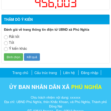
456,003
THĂM DÒ Ý KIẾN
Đánh giá về trang thông tin điện tử UBND xã Phú Nghĩa
Rất tốt
Tốt
Ý kiến khác
Trang chủ
Cấu trúc trang
Liên hệ
Đăng nhập
ỦY BAN NHÂN DÂN XÃ
PHÚ NGHĨA
Chịu trách nhiệm nội dung: xxxxxx
Địa chỉ: UBND Phú Nghĩa, thôn Khắc Khoan, xã Phú Nghĩa, Thành phố
Đồng Nai
ĐT: 02513.8xxxxx - Fax: 02513.8xxxxx