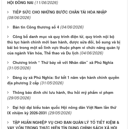
(11/06/2026)
HỘI ĐỒNG NAI
TIẾP SỨC CHO NHỮNG BƯỚC CHÂN TÁI HÒA NHẬP
(08/06/2026)
(04/06/2026)
Bản tin Công thương số 4
Công bố danh mục và quy trình điện tử, quy trình nội bộ
thủ tục hành chính mới ban hành, được sửa đổi, bổ sung và bị
bãi bỏ trong một số lĩnh vực thuộc phạm vi chức năng quản lý
(04/06/2026)
của ngành Văn hóa, Thể thao và Du lịch
Chương trình “ Thứ bảy về với Nhân dân” xã Phú Nghĩa
(31/05/2026)
Đảng ủy xã Phú Nghĩa: Sơ kết 1 năm vận hành chính quyền
(31/05/2026)
địa phương 2 cấp
Thông báo đình chỉ lưu hành, thu hồi mỹ phẩm vi phạm
(29/05/2026)
Đại hội đại biểu toàn quốc Hội nông dân Việt Nam lần thứ
(29/05/2026)
IX nhiệm kỳ 2026-2031
TẬP HUẤN NGHIỆP VỤ CHO BAN QUẢN LÝ TỔ TIẾT KIỆM &
VAY VỐN TRONG THỰC HIỆN TÍN DỤNG CHÍNH SÁCH XÃ HỘI