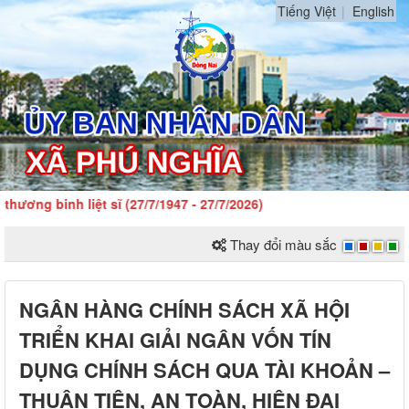
Tiếng Việt
English
g binh liệt sĩ (27/7/1947 - 27/7/2026)
Thay đổi màu sắc
NGÂN HÀNG CHÍNH SÁCH XÃ HỘI
TRIỂN KHAI GIẢI NGÂN VỐN TÍN
DỤNG CHÍNH SÁCH QUA TÀI KHOẢN –
THUẬN TIỆN, AN TOÀN, HIỆN ĐẠI