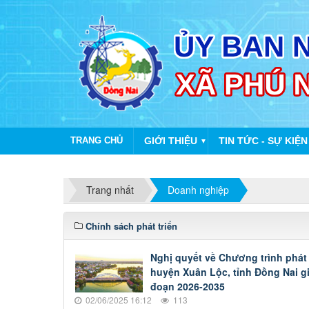
TRANG CHỦ
GIỚI THIỆU
TIN TỨC - SỰ KIỆN
▼
Trang nhất
Doanh nghiệp
Chính sách phát triển
Nghị quyết về Chương trình phát tr
huyện Xuân Lộc, tỉnh Đồng Nai gi
đoạn 2026-2035
02/06/2025 16:12
113