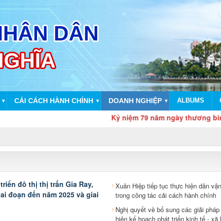
CẢI CÁCH HÀNH CHÍNH
DOANH NGHIỆP
ALBUMS
▼
▼
▼
Kỷ niệm 79 năm ngày thương binh liệt sĩ 
iển đô thị thị trấn Gia Ray,
Xuân Hiệp tiếp tục thực hiện dân vậ
ai đoạn đến năm 2025 và giai
trong công tác cải cách hành chính
Nghị quyết về bổ sung các giải pháp
hiện kế hoạch phát triển kinh tế - xã 