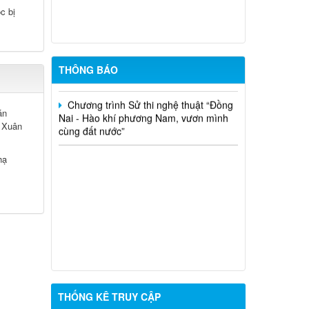
Phú Nghĩa đợt 6 năm 2026
c bị
Thông báo gia hạn thời gian nhận tác
phẩm tham dự Cuộc thi và Triển lãm Mỹ
thuật ứng dụng toàn quốc Lần thứ 6
THÔNG BÁO
Chương trình Sử thi nghệ thuật “Đồng
Nai - Hào khí phương Nam, vươn mình
án
cùng đất nước”
 Xuân
hạ
THỐNG KÊ TRUY CẬP