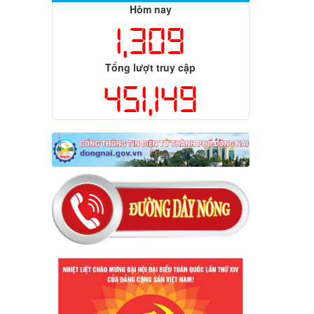
Hôm nay
1,309
Tổng lượt truy cập
451,149