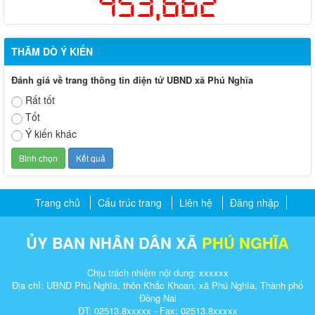
453,662
THĂM DÒ Ý KIẾN
Đánh giá về trang thông tin điện tử UBND xã Phú Nghĩa
Rất tốt
Tốt
Ý kiến khác
Trang chủ
Cấu trúc trang
Liên hệ
Đăng nhập
ỦY BAN NHÂN DÂN XÃ
PHÚ NGHĨA
Chịu trách nhiệm nội dung: xxxxxx
Địa chỉ: UBND Phú Nghĩa, thôn Khắc Khoan, xã Phú Nghĩa, Thành phố
Đồng Nai
ĐT: 02513.8xxxxx - Fax: 02513.8xxxxx