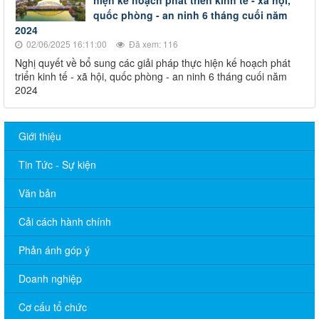
hiện kế hoạch phát triển kinh tế - xã hội,
quốc phòng - an ninh 6 tháng cuối năm
2024
02/06/2025 16:11:00
Đã xem: 116
Nghị quyết về bổ sung các giải pháp thực hiện kế hoạch phát
triển kinh tế - xã hội, quốc phòng - an ninh 6 tháng cuối năm
2024
Giới thiệu
Tin Tức - Sự kiện
Văn bản
Cải cách hành chính
Phản ánh góp ý
THÔNG BÁO Lịch Tiếp công dân của lãnh đạo xã Phú Nghĩa
Doanh nghiệp
năm 2026 (TT Đảng ủy, TT.HĐND, Chủ tịch UBND, Tổ Đại biểu
HĐND xã) tháng 01 năm 2026
Cơ cấu tổ chức