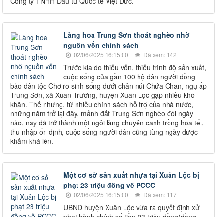
Công ty TNHH Đầu tư Quốc tế Việt Đức.
Làng hoa Trung Sơn thoát nghèo nhờ
nguồn vốn chính sách
02/06/2025 16:15:00
Đã xem: 142
Trước kia do thiếu vốn, thiếu trình độ sản xuất,
cuộc sống của gần 100 hộ dân người đồng
bào dân tộc Chơ ro sinh sống dưới chân núi Chứa Chan, ngụ ấp
Trung Sơn, xã Xuân Trường, huyện Xuân Lộc gặp nhiều khó
khăn. Thế nhưng, từ nhiều chính sách hỗ trợ của nhà nước,
những năm trở lại đây, mảnh đất Trung Sơn nghèo đói ngày
nào, nay đã trở thành một ngôi làng chuyên canh trồng hoa tết,
thu nhập ổn định, cuộc sống người dân cũng từng ngày được
khấm khá lên.
Một cơ sở sản xuất nhựa tại Xuân Lộc bị
phạt 23 triệu đồng về PCCC
02/06/2025 16:15:00
Đã xem: 117
UBND huyện Xuân Lộc vừa ra quyết định xử
phạt hành chính số tiền 23 triệu đồng(đồng