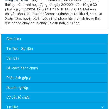
thời tạm đình chỉ hoạt động từ ngày 2/2/2024 đến 10 giờ 30
phút ngày 3/3/2024 đối với CTY TNHH MTV A.S.C Mai Anh
chuyên sản xuất nhựa từ Composit thuộc tổ 18, khu d, ấp 1, xã
Xuân Tâm, huyện Xuân Lộc về “vi phạm hành chính trong lĩnh
vực phòng cháy chữa cháy và cứu nạn, cứu hộ".
Giới thiệu
Tin Tức - Sự kiện
Văn bản
Cải cách hành chính
Phản ánh góp ý
THÔNG BÁO Lịch Tiếp công dân của lãnh đạo xã Phú Nghĩa
Doanh nghiệp
năm 2026 (TT Đảng ủy, TT.HĐND, Chủ tịch UBND, Tổ Đại biểu
HĐND xã) tháng 01 năm 2026
Cơ cấu tổ chức
101/TB-UBND: THÔNG BÁO Lịch tiếp công dân của Lãnh đạo
Huyện ủy, HĐND, UBND huyện, Thủ trưởng các cơ quan chuyên
Tin Tức