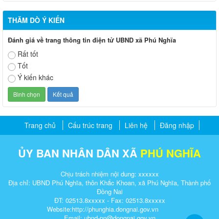
THĂM DÒ Ý KIẾN
Đánh giá về trang thông tin điện tử UBND xã Phú Nghĩa
Rất tốt
Tốt
Ý kiến khác
Trang chủ
Cấu trúc trang
Liên hệ
Đăng nhập
ỦY BAN NHÂN DÂN XÃ
PHÚ NGHĨA
Chịu trách nhiệm nội dung: xxxxxx
Địa chỉ: UBND Phú Nghĩa, thôn Khắc Khoan, xã Phú Nghĩa, Thành phố
Đồng Nai
ĐT: 02513.8xxxxx - Fax: 02513.8xxxxx
Website:http://
phunghia.dongnai.gov.vn
Email: ubnd-pn@dongnai.gov.vn​