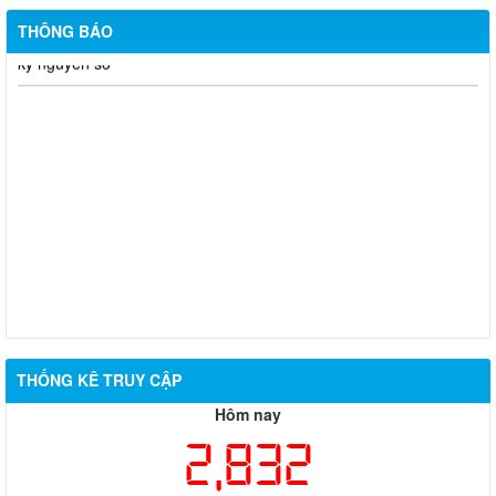
Cuộc thi trực tuyến “Tìm hiểu về Hiến pháp và pháp luật trong
THÔNG BÁO
kỷ nguyên số”
THỐNG KÊ TRUY CẬP
Hôm nay
2,832