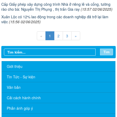
Cấp Giấy phép xây dựng công trình Nhà ở riêng lẻ và cổng, tường
rào cho bà: Nguyễn Thị Phụng , thị trấn Gia ray
(15:57 02/06/2025)
Xuân Lộc có 12% lao động trong các doanh nghiệp đã trở lại làm
việc
(15:56 02/06/2025)
«
1
2
3
»
Tìm
Giới thiệu
Tin Tức - Sự kiện
Văn bản
THÔNG BÁO Lịch Tiếp công dân của lãnh đạo xã Phú Nghĩa
Cải cách hành chính
năm 2026 (TT Đảng ủy, TT.HĐND, Chủ tịch UBND, Tổ Đại biểu
HĐND xã) tháng 01 năm 2026
Phản ánh góp ý
101/TB-UBND: THÔNG BÁO Lịch tiếp công dân của Lãnh đạo