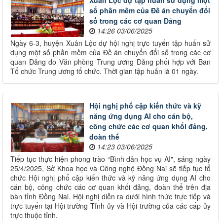
Xuân Lộc dự tập huấn sử dụng một
số phần mềm của Đề án chuyển đổi
số trong các cơ quan Đảng
14:26 03/06/2025
Ngày 6-3, huyện Xuân Lộc dự hội nghị trực tuyến tập huấn sử
dụng một số phần mềm của Đề án chuyển đổi số trong các cơ
quan Đảng do Văn phòng Trung ương Đảng phối hợp với Ban
Tổ chức Trung ương tổ chức. Thời gian tập huấn là 01 ngày.
Hội nghị phổ cập kiến thức và kỹ
năng ứng dụng AI cho cán bộ,
công chức các cơ quan khối đảng,
đoàn thể
14:23 03/06/2025
Tiếp tục thực hiện phong trào “Bình dân học vụ AI", sáng ngày
25/4/2025, Sở Khoa học và Công nghệ Đồng Nai sẽ tiếp tục tổ
chức Hội nghị phổ cập kiến thức và kỹ năng ứng dụng AI cho
cán bộ, công chức các cơ quan khối đảng, đoàn thể trên địa
bàn tỉnh Đồng Nai. Hội nghị diễn ra dưới hình thức trực tiếp và
trực tuyến tại Hội trường Tỉnh ủy và Hội trường của các cấp ủy
trực thuộc tỉnh.