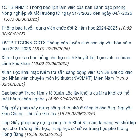
15/TB-NNMT: Thông báo lịch làm việc của ban Lãnh đạo phòng
Nông nghiệp và Môi trường từ ngày 31/3/2025 đến ngày 04/4/2025
(16:03 02/06/2025)
Thông báo tuyển dụng viên chức đợt 2 năm học 2024-2025
(16:02
02/06/2025)
15/TB-TTGDNN-GDTX Thông báo tuyển sinh các lơp văn hóa năm
học 2025-2026
(16:01 02/06/2025)
Xuân Lộc trao học bổng cho học sinh khuyết tật, học sinh có hoàn
cảnh khó khăn
(16:00 02/06/2025)
Xuân Lộc khai mạc Kiểm tra sẵn sàng động viên QNDB Đại đội đào
tạo Nhân viên chuyên môn kỹ thuật (NVCMKT) Miền Nam
(16:00
02/06/2025)
Các bác sỹ Trung tâm y tế Xuân Lộc lấy khối u quái ra khỏi cơ thể
một bệnh nhân nghèo
(15:59 02/06/2025)
Cấp giấy phép xây dựng công trình nhà ở riêng lẻ cho ông: Nguyễn
Đức Chung , thị trấn Gia ray
(15:58 02/06/2025)
Cấp Giấy phép xây dựng công trình Khối Nhà ăn đa năng và khối lớp
học cho Trường tiểu học, trung học cơ sở và trung học phổ thông
Hồng Bàng
(15:58 02/06/2025)