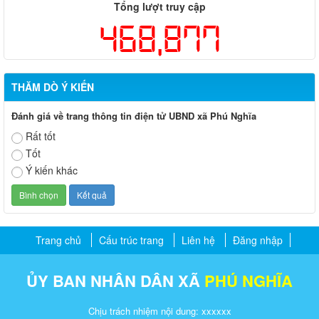
Tổng lượt truy cập
468,877
THĂM DÒ Ý KIẾN
Đánh giá về trang thông tin điện tử UBND xã Phú Nghĩa
Rất tốt
Tốt
Ý kiến khác
Trang chủ
Cấu trúc trang
Liên hệ
Đăng nhập
ỦY BAN NHÂN DÂN XÃ
PHÚ NGHĨA
Chịu trách nhiệm nội dung: xxxxxx