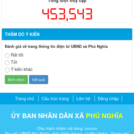
Tổng lượt truy cập
453,543
THĂM DÒ Ý KIẾN
Đánh giá về trang thông tin điện tử UBND xã Phú Nghĩa
Rất tốt
Tốt
Ý kiến khác
Trang chủ
Cấu trúc trang
Liên hệ
Đăng nhập
ỦY BAN NHÂN DÂN XÃ
PHÚ NGHĨA
Chịu trách nhiệm nội dung: xxxxxx
Địa chỉ: UBND Phú Nghĩa, thôn Khắc Khoan, xã Phú Nghĩa, Thành phố