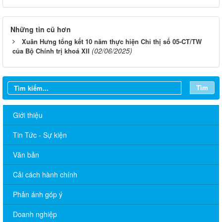
Những tin cũ hơn
Xuân Hưng tổng kết 10 năm thực hiện Chỉ thị số 05-CT/TW
(02/06/2025)
của Bộ Chính trị khoá XII
Tìm
Giới thiệu
Tin Tức - Sự kiện
Văn bản
Cải cách hành chính
Phản ánh góp ý
THÔNG BÁO Lịch Tiếp công dân của lãnh đạo xã Phú Nghĩa
Doanh nghiệp
năm 2026 (TT Đảng ủy, TT.HĐND, Chủ tịch UBND, Tổ Đại biểu