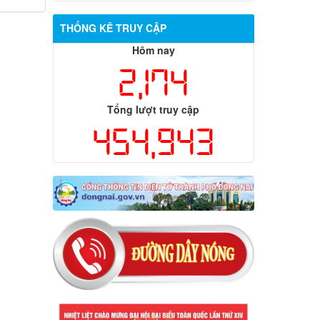
THỐNG KÊ TRUY CẬP
Hôm nay
2,174
Tổng lượt truy cập
454,943