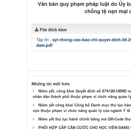
Văn bản quy phạm pháp luật do Ủy b
chống tệ nạn mại 
File đính kèm
Tập tin :
syt-thong-cao-bao-chi-quyet-dinh-09
dam.pdf
Những tin mới hơn
Niêm yết, công khai Quyết định số 874/QĐ-UBND ng
nhân dân thành phố thuộc phạm vi chức năng quản l
Niêm yết công khai Công bố Danh mục thủ tục hành
vực thuộc phạm vi chức năng quản lý của ngành Y tế
Niêm yết thủ tục hành chính bằng mã QR-Code thu
PHỐI HỢP CẤP CĂN CƯỚC CHO HỌC VIÊN ĐANG 