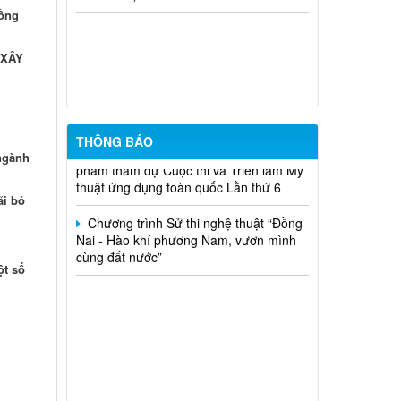
pháp và pháp luật trong kỷ nguyên số”
Đồng
Thông báo niêm yết danh sách rà soát
 XÂY
hộ nông nghiệp, lâm nghiệp, ngư nghiệp
có mức sống trung bình trên địa bàn xã
Phú Nghĩa đợt 6 năm 2026
Thông báo gia hạn thời gian nhận tác
THÔNG BÁO
phẩm tham dự Cuộc thi và Triển lãm Mỹ
 ngành
thuật ứng dụng toàn quốc Lần thứ 6
ãi bỏ
Chương trình Sử thi nghệ thuật “Đồng
Nai - Hào khí phương Nam, vươn mình
cùng đất nước”
ột số