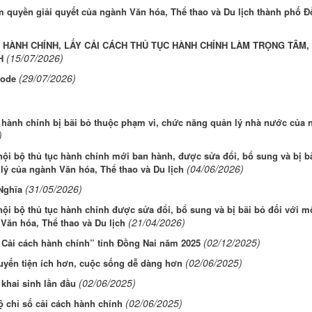
m quyền giải quyết của ngành Văn hóa, Thể thao và Du lịch thành phố 
 HÀNH CHÍNH, LẤY CẢI CÁCH THỦ TỤC HÀNH CHÍNH LÀM TRỌNG TÂM,
(15/07/2026)
H
(29/07/2026)
Code
c hành chính bị bãi bỏ thuộc phạm vi, chức năng quản lý nhà nước của
)
nội bộ thủ tục hành chính mới ban hành, được sửa đổi, bổ sung và bị b
(04/06/2026)
lý của ngành Văn hóa, Thể thao và Du lịch
(31/05/2026)
Nghĩa
nội bộ thủ tục hành chính được sửa đổi, bổ sung và bị bãi bỏ đối với m
(21/04/2026)
Văn hóa, Thể thao và Du lịch
(02/12/2025)
à Cải cách hành chính” tỉnh Đồng Nai năm 2025
(02/06/2025)
uyến tiện ích hơn, cuộc sống dễ dàng hơn
(02/06/2025)
hai sinh lần đầu
(02/06/2025)
ộ chỉ số cải cách hành chính