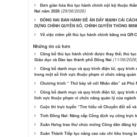
Đơn giản hóa thủ tục hành chính nội bộ thuộc thẩ
(29/06/2026)
Nai năm 2026
ĐỒNG NAI BAN HÀNH ĐỀ ÁN ĐẨY MẠNH CẢI CÁCH
DỰNG CHÍNH QUYỀN SỐ, CHÍNH QUYỀN THÔNG MIN
Về việc niêm yết thủ tục hành chính bằng mã QR-
Những tin cũ hơn
Công bố thủ tục hành chính được thay thế; thủ tụ
(11/06/2026
Giáo dục và Đào tạo thành phố Đồng Nai
Công bố danh mục và quy trình điện tử, quy trình 
trong một số lĩnh vực thuộc phạm vi chức năng quản 
Chương trình “ Thứ bảy về với Nhân dân” xã Phú 
Công bố danh mục và quy trình điện tử, quy trình 
lĩnh vực thuộc phạm vi chức năng quản lý của ngành 
Cuộc thi trực tuyến “Tìm hiểu về Chuyển đổi số v
Tỉnh Đồng Nai: Nâng cấp Cổng dịch vụ công trực t
Xuân Hưng trao thư chúc mừng Công dân đăng ký k
Xuân Thành Tiếp tục nâng cao các chỉ tiêu trong b