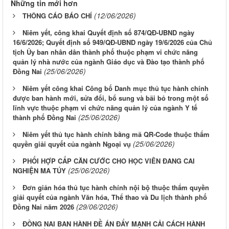
Những tin mới hơn
(12/06/2026)
THÔNG CÁO BÁO CHÍ
Niêm yết, công khai Quyết định số 874/QĐ-UBND ngày
16/6/2026; Quyết định số 949/QĐ-UBND ngày 19/6/2026 của Chủ
tịch Ủy ban nhân dân thành phố thuộc phạm vi chức năng
quản lý nhà nước của ngành Giáo dục và Đào tạo thành phố
(25/06/2026)
Đồng Nai
Niêm yết công khai Công bố Danh mục thủ tục hành chính
được ban hành mới, sửa đổi, bổ sung và bãi bỏ trong một số
lĩnh vực thuộc phạm vi chức năng quản lý của ngành Y tế
(25/06/2026)
thành phố Đồng Nai
Niêm yết thủ tục hành chính bằng mã QR-Code thuộc thẩm
(25/06/2026)
quyền giải quyết của ngành Ngoại vụ
PHỐI HỢP CẤP CĂN CƯỚC CHO HỌC VIÊN ĐANG CAI
(25/06/2026)
NGHIỆN MA TÚY
Đơn giản hóa thủ tục hành chính nội bộ thuộc thẩm quyền
giải quyết của ngành Văn hóa, Thể thao và Du lịch thành phố
(29/06/2026)
Đồng Nai năm 2026
ĐỒNG NAI BAN HÀNH ĐỀ ÁN ĐẨY MẠNH CẢI CÁCH HÀNH