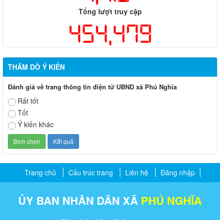
Tổng lượt truy cập
454,479
THĂM DÒ Ý KIẾN
Đánh giá về trang thông tin điện tử UBND xã Phú Nghĩa
Rất tốt
Tốt
Ý kiến khác
Trang chủ
Cấu trúc trang
Liên hệ
Đăng nhập
ỦY BAN NHÂN DÂN XÃ
PHÚ NGHĨA