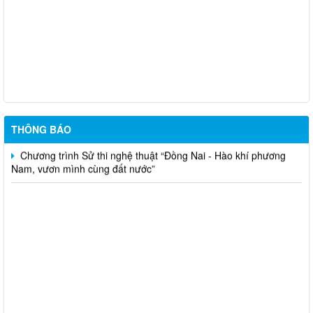
Cuộc thi trực tuyến “Tìm hiểu về Hiến pháp và pháp luật trong
kỷ nguyên số”
Thông báo niêm yết danh sách rà soát hộ nông nghiệp, lâm
nghiệp, ngư nghiệp có mức sống trung bình trên địa bàn xã Phú
Nghĩa đợt 6 năm 2026
Thông báo gia hạn thời gian nhận tác phẩm tham dự Cuộc thi
và Triển lãm Mỹ thuật ứng dụng toàn quốc Lần thứ 6
THÔNG BÁO
Chương trình Sử thi nghệ thuật “Đồng Nai - Hào khí phương
Nam, vươn mình cùng đất nước”