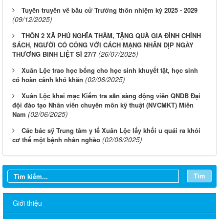
Tuyên truyền về bầu cử Trưởng thôn nhiệm kỳ 2025 - 2029
(09/12/2025)
THÔN 2 XÃ PHÚ NGHĨA THĂM, TẶNG QUÀ GIA ĐÌNH CHÍNH
SÁCH, NGƯỜI CÓ CÔNG VỚI CÁCH MẠNG NHÂN DỊP NGÀY
(26/07/2025)
THƯƠNG BINH LIỆT SĨ 27/7
Xuân Lộc trao học bổng cho học sinh khuyết tật, học sinh
(02/06/2025)
có hoàn cảnh khó khăn
Xuân Lộc khai mạc Kiểm tra sẵn sàng động viên QNDB Đại
đội đào tạo Nhân viên chuyên môn kỹ thuật (NVCMKT) Miền
(02/06/2025)
Nam
Các bác sỹ Trung tâm y tế Xuân Lộc lấy khối u quái ra khỏi
(02/06/2025)
cơ thể một bệnh nhân nghèo
Tìm
Giới thiệu