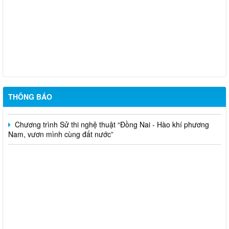
Cuộc thi trực tuyến “Tìm hiểu về Hiến pháp và pháp luật trong
kỷ nguyên số”
Thông báo niêm yết danh sách rà soát hộ nông nghiệp, lâm
nghiệp, ngư nghiệp có mức sống trung bình trên địa bàn xã Phú
Nghĩa đợt 6 năm 2026
Thông báo gia hạn thời gian nhận tác phẩm tham dự Cuộc thi
THÔNG BÁO
và Triển lãm Mỹ thuật ứng dụng toàn quốc Lần thứ 6
Chương trình Sử thi nghệ thuật “Đồng Nai - Hào khí phương
Nam, vươn mình cùng đất nước”