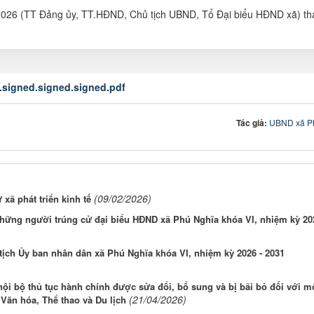
2026 (TT Đảng ủy, TT.HĐND, Chủ tịch UBND, Tổ Đại biểu HĐND xã) th
.signed.signed.signed.pdf
Tác giả:
UBND xã P
(09/02/2026)
 xã phát triển kinh tế
những người trúng cử đại biểu HĐND xã Phú Nghĩa khóa VI, nhiệm kỳ 20
tịch Ủy ban nhân dân xã Phú Nghĩa khóa VI, nhiệm kỳ 2026 - 2031
nội bộ thủ tục hành chính được sửa đổi, bổ sung và bị bãi bỏ đối với m
(21/04/2026)
Văn hóa, Thể thao và Du lịch