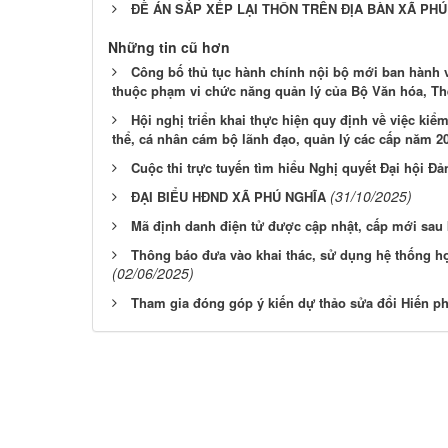
ĐỀ ÁN SẮP XẾP LẠI THÔN TRÊN ĐỊA BÀN XÃ PHÚ
Những tin cũ hơn
Công bố thủ tục hành chính nội bộ mới ban hành v
thuộc phạm vi chức năng quản lý của Bộ Văn hóa, Thể
Hội nghị triển khai thực hiện quy định về việc kiể
thể, cá nhân cám bộ lãnh đạo, quản lý các cấp năm 2
Cuộc thi trực tuyến tìm hiểu Nghị quyết Đại hội Đ
(31/10/2025)
ĐẠI BIỂU HĐND XÃ PHÚ NGHĨA
Mã định danh điện tử được cập nhật, cấp mới sau
Thông báo đưa vào khai thác, sử dụng hệ thống họ
(02/06/2025)
Tham gia đóng góp ý kiến dự thảo sửa đổi Hiến p