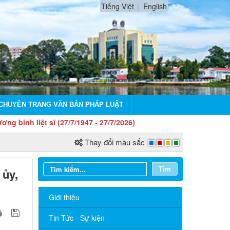
Tiếng Việt
English
CHUYÊN TRANG VĂN BẢN PHÁP LUẬT
iệt sĩ (27/7/1947 - 27/7/2026)
Thay đổi màu sắc
Tìm
 ủy,
Giới thiệu
Tin Tức - Sự kiện