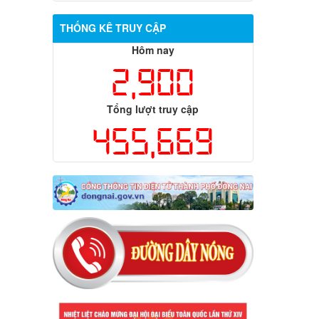
THỐNG KÊ TRUY CẬP
Hôm nay
2,900
Tổng lượt truy cập
455,669