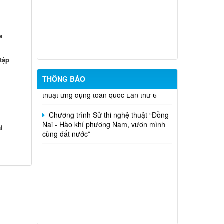
Thông báo niêm yết danh sách rà soát
hộ nông nghiệp, lâm nghiệp, ngư nghiệp
có mức sống trung bình trên địa bàn xã
a
Phú Nghĩa đợt 6 năm 2026
 tập
Thông báo gia hạn thời gian nhận tác
phẩm tham dự Cuộc thi và Triển lãm Mỹ
THÔNG BÁO
thuật ứng dụng toàn quốc Lần thứ 6
Chương trình Sử thi nghệ thuật “Đồng
Nai - Hào khí phương Nam, vươn mình
cùng đất nước”
i