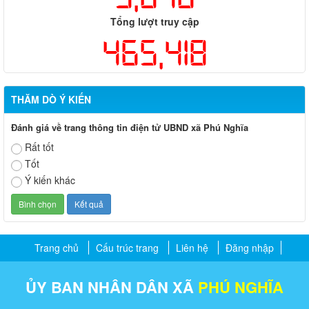
Tổng lượt truy cập
465,418
THĂM DÒ Ý KIẾN
Đánh giá về trang thông tin điện tử UBND xã Phú Nghĩa
Rất tốt
Tốt
Ý kiến khác
Trang chủ
Cấu trúc trang
Liên hệ
Đăng nhập
ỦY BAN NHÂN DÂN XÃ
PHÚ NGHĨA