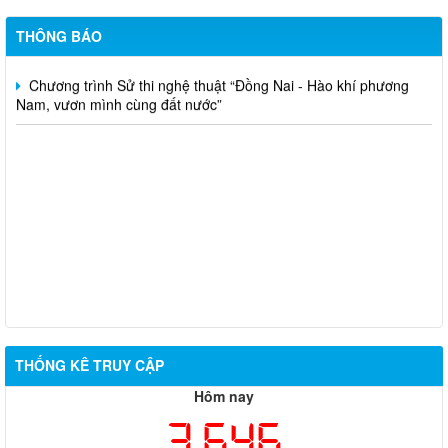
Thông báo gia hạn thời gian nhận tác phẩm tham dự Cuộc thi
THÔNG BÁO
và Triển lãm Mỹ thuật ứng dụng toàn quốc Lần thứ 6
Chương trình Sử thi nghệ thuật “Đồng Nai - Hào khí phương
Nam, vươn mình cùng đất nước”
THỐNG KÊ TRUY CẬP
Hôm nay
3,646