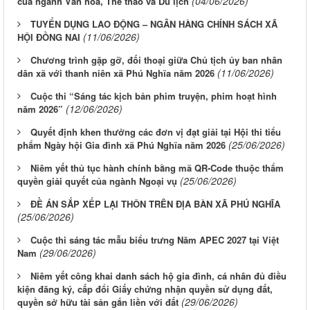
(04/06/2026)
của ngành Văn hóa, Thể thao và Du lịch
TUYỂN DỤNG LAO ĐỘNG – NGÂN HÀNG CHÍNH SÁCH XÃ
(11/06/2026)
HỘI ĐỒNG NAI
Chương trình gặp gỡ, đối thoại giữa Chủ tịch ủy ban nhân
(11/06/2026)
dân xã với thanh niên xã Phú Nghĩa năm 2026
Cuộc thi “Sáng tác kịch bản phim truyện, phim hoạt hình
(12/06/2026)
năm 2026”
Quyết định khen thưởng các đơn vị đạt giải tại Hội thi tiểu
(25/06/2026)
phẩm Ngày hội Gia đình xã Phú Nghĩa năm 2026
Niêm yết thủ tục hành chính bằng mã QR-Code thuộc thẩm
(25/06/2026)
quyền giải quyết của ngành Ngoại vụ
ĐỀ ÁN SẮP XẾP LẠI THÔN TRÊN ĐỊA BÀN XÃ PHÚ NGHĨA
(25/06/2026)
Cuộc thi sáng tác mẫu biểu trưng Năm APEC 2027 tại Việt
(29/06/2026)
Nam
Niêm yết công khai danh sách hộ gia đình, cá nhân đủ điều
kiện đăng ký, cấp đổi Giấy chứng nhận quyền sử dụng đất,
(29/06/2026)
quyền sở hữu tài sản gắn liền với đất